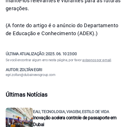
mantê-los relevantes e vibrantes para as futuras
gerações.
(A fonte do artigo é o anúncio do Departamento
de Educação e Conhecimento (ADEK).)
ÚLTIMA ATUALIZAÇÃO:
2025. 06. 10 23:00
Se você encontrar algum erro nesta página, por favor
avise-nos por e-mail
.
AUTOR: ZOLTÁN EGRI
egri.zoltan@dubainewsgroup.com
Últimas Notícias
EAU, TECNOLOGIA, VIAGEM, ESTILO DE VIDA
Inovação acelera controle de passaporte em
Dubai