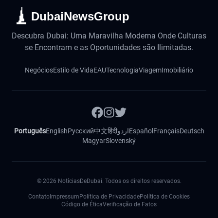
DubaiNewsGroup
Descubra Dubai: Uma Maravilha Moderna Onde Culturas
se Encontram e as Oportunidades são Ilimitadas.
Negócios
Estilo de Vida
EAU
Tecnologia
Viagem
Imobiliário
Português
English
Русский
中文
हिंदी
اردو
Español
Français
Deutsch
Magyar
Slovenský
©
2026
NotíciasDeDubai. Todos os direitos reservados.
Contato
Impressum
Política de Privacidade
Política de Cookies
Código de Ética
Verificação de Fatos