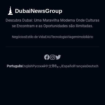
DubaiNewsGroup
Descubra Dubai: Uma Maravilha Moderna Onde Culturas
se Encontram e as Oportunidades são Ilimitadas.
Negócios
Estilo de Vida
EAU
Tecnologia
Viagem
Imobiliário
Português
English
Русский
中文
हिंदी
اردو
Español
Français
Deutsch
Magyar
Slovenský
©
2026
NotíciasDeDubai. Todos os direitos reservados.
Contato
Impressum
Política de Privacidade
Política de Cookies
Código de Ética
Verificação de Fatos